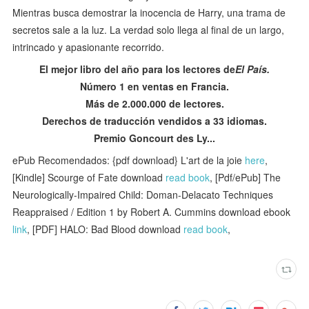
Mientras busca demostrar la inocencia de Harry, una trama de
secretos sale a la luz. La verdad solo llega al final de un largo,
intrincado y apasionante recorrido.
El mejor libro del año para los lectores de
El País.
Número 1 en ventas en Francia.
Más de 2.000.000 de lectores.
Derechos de traducción vendidos a 33 idiomas.
Premio Goncourt des Ly...
ePub Recomendados: {pdf download} L'art de la joie
here
,
[Kindle] Scourge of Fate download
read book
, [Pdf/ePub] The
Neurologically-Impaired Child: Doman-Delacato Techniques
Reappraised / Edition 1 by Robert A. Cummins download ebook
link
, [PDF] HALO: Bad Blood download
read book
,