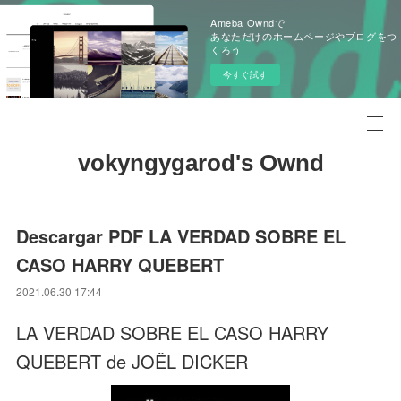
Ameba Owndで
あなただけのホームページやブログをつ
くろう
今すぐ試す
vokyngygarod's Ownd
Descargar PDF LA VERDAD SOBRE EL
CASO HARRY QUEBERT
2021.06.30 17:44
LA VERDAD SOBRE EL CASO HARRY
QUEBERT de JOËL DICKER