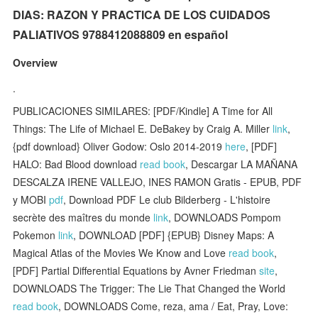
DIAS: RAZON Y PRACTICA DE LOS CUIDADOS
PALIATIVOS 9788412088809 en español
Overview
.
PUBLICACIONES SIMILARES: [PDF/Kindle] A Time for All
Things: The Life of Michael E. DeBakey by Craig A. Miller
link
,
{pdf download} Oliver Godow: Oslo 2014-2019
here
, [PDF]
HALO: Bad Blood download
read book
, Descargar LA MAÑANA
DESCALZA IRENE VALLEJO, INES RAMON Gratis - EPUB, PDF
y MOBI
pdf
, Download PDF Le club Bilderberg - L'histoire
secrète des maîtres du monde
link
, DOWNLOADS Pompom
Pokemon
link
, DOWNLOAD [PDF] {EPUB} Disney Maps: A
Magical Atlas of the Movies We Know and Love
read book
,
[PDF] Partial Differential Equations by Avner Friedman
site
,
DOWNLOADS The Trigger: The Lie That Changed the World
read book
, DOWNLOADS Come, reza, ama / Eat, Pray, Love: