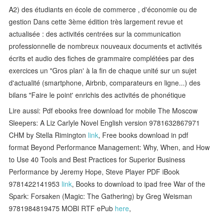
A2) des étudiants en école de commerce , d'économie ou de
gestion Dans cette 3ème édition très largement revue et
actualisée : des activités centrées sur la communication
professionnelle de nombreux nouveaux documents et activités
écrits et audio des fiches de grammaire complétées par des
exercices un "Gros plan' à la fin de chaque unité sur un sujet
d'actualité (smartphone, Airbnb, comparateurs en ligne...) des
bilans "Faire le point' enrichis des activités de phonétique
Lire aussi: Pdf ebooks free download for mobile The Moscow
Sleepers: A Liz Carlyle Novel English version 9781632867971
CHM by Stella Rimington
link
, Free books download in pdf
format Beyond Performance Management: Why, When, and How
to Use 40 Tools and Best Practices for Superior Business
Performance by Jeremy Hope, Steve Player PDF iBook
9781422141953
link
, Books to download to ipad free War of the
Spark: Forsaken (Magic: The Gathering) by Greg Weisman
9781984819475 MOBI RTF ePub
here
,