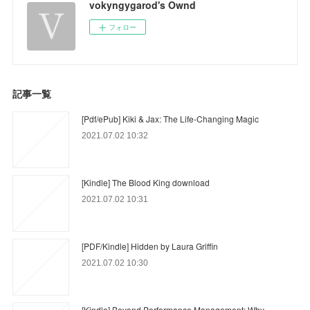
vokyngygarod's Ownd
フォロー
記事一覧
[Pdf/ePub] Kiki & Jax: The Life-Changing Magic
2021.07.02 10:32
[Kindle] The Blood King download
2021.07.02 10:31
[PDF/Kindle] Hidden by Laura Griffin
2021.07.02 10:30
[Kindle] Beyond Performance Management: Why,