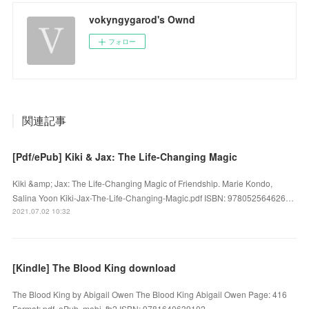
vokyngygarod's Ownd
フォロー
関連記事
[Pdf/ePub] Kiki & Jax: The Life-Changing Magic
Kiki &amp; Jax: The Life-Changing Magic of Friendship. Marie Kondo,
Salina Yoon Kiki-Jax-The-Life-Changing-Magic.pdf ISBN: 978052564626…
2021.07.02 10:32
[Kindle] The Blood King download
The Blood King by Abigail Owen The Blood King Abigail Owen Page: 416
Format: pdf, ePub, mobi, fb2 ISBN: 9781640639102 ...