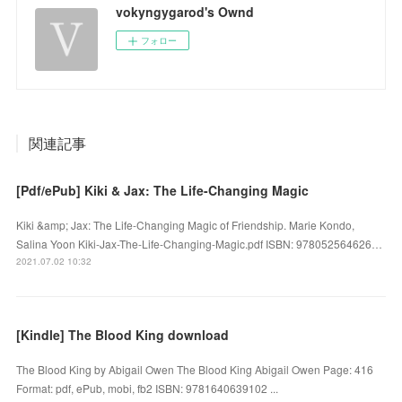
vokyngygarod's Ownd
フォロー
関連記事
[Pdf/ePub] Kiki & Jax: The Life-Changing Magic
Kiki &amp; Jax: The Life-Changing Magic of Friendship. Marie Kondo,
Salina Yoon Kiki-Jax-The-Life-Changing-Magic.pdf ISBN: 978052564626…
2021.07.02 10:32
[Kindle] The Blood King download
The Blood King by Abigail Owen The Blood King Abigail Owen Page: 416
Format: pdf, ePub, mobi, fb2 ISBN: 9781640639102 ...