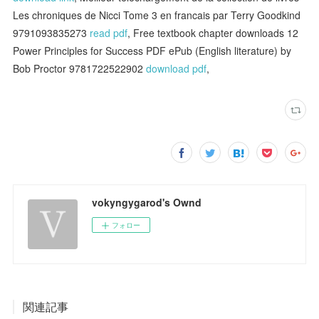
Les chroniques de Nicci Tome 3 en francais par Terry Goodkind
9791093835273
read pdf
, Free textbook chapter downloads 12
Power Principles for Success PDF ePub (English literature) by
Bob Proctor 9781722522902
download pdf
,
vokyngygarod's Ownd
フォロー
関連記事