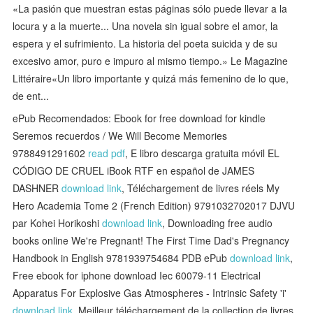
«La pasión que muestran estas páginas sólo puede llevar a la
locura y a la muerte... Una novela sin igual sobre el amor, la
espera y el sufrimiento. La historia del poeta suicida y de su
excesivo amor, puro e impuro al mismo tiempo.» Le Magazine
Littéraire«Un libro importante y quizá más femenino de lo que,
de ent...
ePub Recomendados: Ebook for free download for kindle
Seremos recuerdos / We Will Become Memories
9788491291602
read pdf
, E libro descarga gratuita móvil EL
CÓDIGO DE CRUEL iBook RTF en español de JAMES
DASHNER
download link
, Téléchargement de livres réels My
Hero Academia Tome 2 (French Edition) 9791032702017 DJVU
par Kohei Horikoshi
download link
, Downloading free audio
books online We're Pregnant! The First Time Dad's Pregnancy
Handbook in English 9781939754684 PDB ePub
download link
,
Free ebook for iphone download Iec 60079-11 Electrical
Apparatus For Explosive Gas Atmospheres - Intrinsic Safety 'i'
download link
, Meilleur téléchargement de la collection de livres